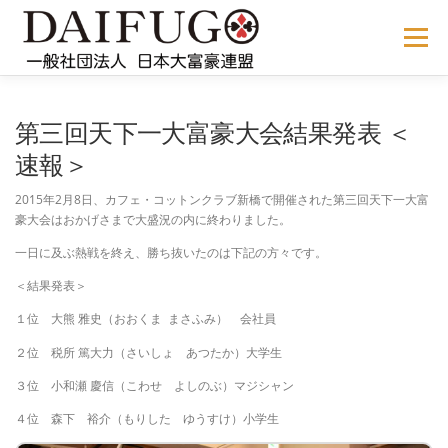
コ
ン
メニュー
テ
ン
ツ
へ
NEWS
ABOUT US
公式ルール
STORE
過去の大会
第三回天下一大富豪大会結果発表 ＜
ス
キ
速報＞
ッ
プ
メディア掲載
会員サイト
2015年2月8日、カフェ・コットンクラブ新橋で開催された第三回天下一大富
豪大会はおかげさまで大盛況の内に終わりました。
一日に及ぶ熱戦を終え、勝ち抜いたのは下記の方々です。
＜結果発表＞
１位 大熊 雅史（おおくま まさふみ） 会社員
２位 税所 篤大力（さいしょ あつたか）大学生
３位 小和瀬 慶信（こわせ よしのぶ）マジシャン
４位 森下 裕介（もりした ゆうすけ）小学生