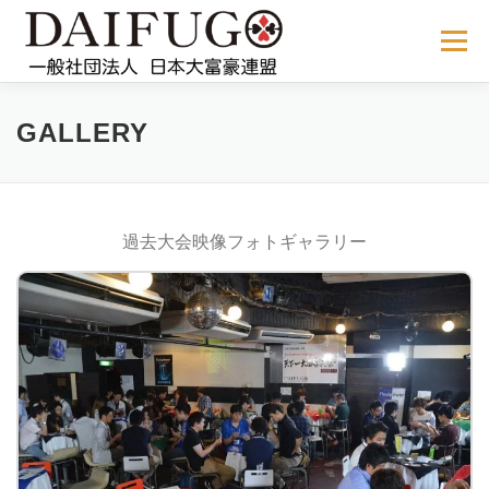
コ
ン
メニュー
テ
ン
ツ
へ
NEWS
ABOUT US
公式ルール
STORE
過去の大会
GALLERY
ス
キ
ッ
プ
メディア掲載
会員サイト
過去大会映像フォトギャラリー