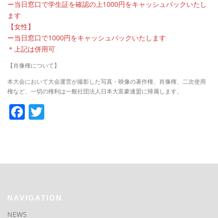
ー当日窓口で学生証を確認の上1000円をキャッシュバックいたし
ます
【女性】
ー当日窓口で1000円をキャッシュバックいたします
＊上記は併用可
【肖像権について】
本大会において大会運営が撮影した写真・映像の著作権、肖像権、二次使用
権など、一切の権利は一般社団法人日本大富豪連盟に帰属します。
Facebook
Twitter
NAVIGATION
NEWS