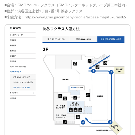
■会場：GMO Yours・フクラス（GMOインターネットグループ第二本社内）
■住所：渋谷区道玄坂1丁目2番3号 渋谷フクラス
■来館方法：https://www.gmo.jp/company-profile/access-map/fukuras02/