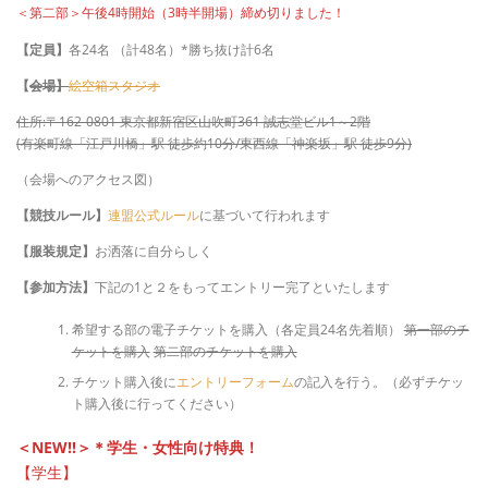
＜第二部＞午後4時開始（3時半開場）締め切りました！
【定員】
各24名 （計48名）*勝ち抜け計6名
【
会場】
絵空箱スタジオ
住所:〒162-0801 東京都新宿区山吹町361 誠志堂ビル1～2階
(有楽町線「江戸川橋」駅 徒歩約10分/東西線「神楽坂」駅 徒歩9分)
（会場へのアクセス図）
【競技ルール】
連盟公式ルール
に基づいて行われます
【服装規定】
お洒落に自分らしく
【参加方法】
下記の1と２をもってエントリー完了といたします
希望する部の電子チケットを購入（各定員24名先着順）
第一部のチ
ケットを購入
第二部のチケットを購入
チケット購入後に
エントリーフォーム
の記入を行う。（必ずチケッ
ト購入後に行ってください）
＜NEW!!＞＊学生・女性向け特典！
【学生】