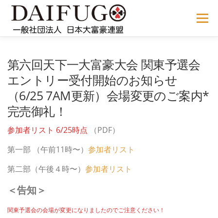
コ
ン
メニュー
テ
ン
ツ
へ
NEWS
ABOUT US
公式ルール
STORE
過去の大会
第六回天下一大富豪大会 関東予選会
ス
キ
エントリー受付開始のお知らせ
ッ
（6/25 7AM更新）会場変更のご案内*
プ
メディア掲載
会員サイト
完売御礼！
参加者リスト 6/25時点
（PDF）
第一部 （午前11時〜）
参加者リスト
第二部（午後４時〜）
参加者リスト
＜告知＞
関東予選会の会場が変更になりましたのでご注意ください！