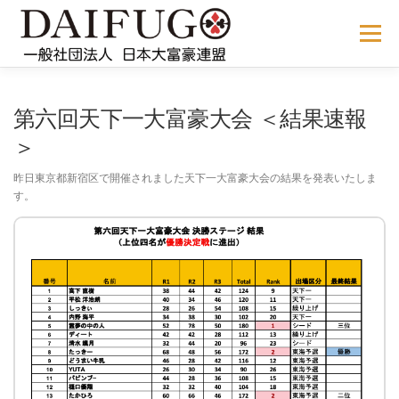
コ
ン
メニュー
テ
ン
ツ
へ
NEWS
ABOUT US
公式ルール
STORE
過去の大会
第六回天下一大富豪大会 ＜結果速報
ス
キ
＞
ッ
プ
メディア掲載
会員サイト
昨日東京都新宿区で開催されました天下一大富豪大会の結果を発表いたしま
す。