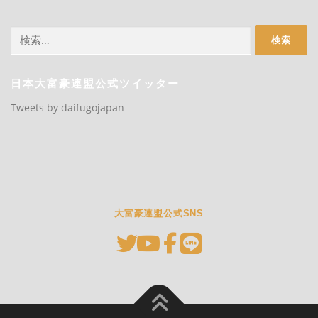
検
索:
日本大富豪連盟公式ツイッター
Tweets by daifugojapan
大富豪連盟公式SNS