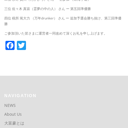
三位 佐々木 真宙（霊夢の中の人） さん ー 第五回準優勝
四位 税所 篤大力 （万年drunker） さん ー 追加予選会勝ち抜け、第三回準優
勝
ご参加頂いた皆さまに運営者一同改めて深くお礼を申し上げます。
Facebook
Twitter
NAVIGATION
NEWS
About Us
大富豪とは