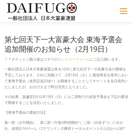
コ
ン
メニュー
テ
ン
ツ
へ
NEWS
ABOUT US
公式ルール
STORE
過去の大会
第七回天下一大富豪大会 東海予選会
ス
キ
追加開催のお知らせ（2月19日）
ッ
プ
メディア掲載
会員サイト
＊＊チケットご購入後はコチラの
エントリーフォーム
にご記入願います。
一般社団法人日本大富豪連盟は来る10月に第七回天下一大富豪大会の開催を
予定しております。それに先駆けて、2月18日（土）に愛知県名古屋市におい
て東海予選会（各部定員20名*）を開催することとしてチケットを先日発売い
たしましたが、おかげさまで即日完売となりました。
その結果、急遽翌日の2月19日（日）にも二部制での追加予選会を下記の要領
で開催することを決定いたしました。
【東海予選会の選抜方法】
第一部（正午開始）、第二部（午後3時頃開始*）二部（20名ずつ）に分か
れ、各部計16ゲーム（2ラウンド）の獲得トータルポイントの上位から2名*