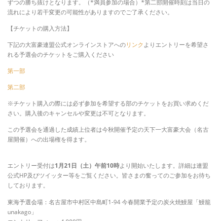
ずつの勝ち抜けとなります。（*満員参加の場合）*第二部開催時刻は当日の
流れにより若干変更の可能性がありますのでご了承ください。
【チケットの購入方法】
下記の大富豪連盟公式オンラインストアへの
リンク
よりエントリーを希望さ
れる予選会のチケットをご購入ください
第一部
第二部
※チケット購入の際には必ず参加を希望する部のチケットをお買い求めくだ
さい。購入後のキャンセルや変更は不可となります。
この予選会を通過した成績上位者は今秋開催予定の天下一大富豪大会（名古
屋開催）への出場権を得ます。
エントリー受付は
1月21日（土）午前10時
より開始いたします。詳細は連盟
公式HP及びツイッター等をご覧ください。皆さまの奮ってのご参加をお待ち
しております。
東海予選会場：名古屋市中村区中島町1-94 今春開業予定の炭火焼鰻屋「鰻籠
unakago」