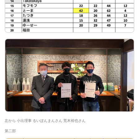
左から 小出理事 るいぽんまんさん 荒木裕也さん
第二部