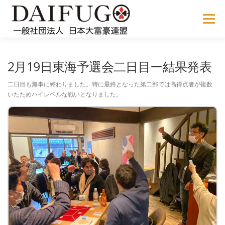
コ
ン
メニュー
テ
ン
ツ
へ
NEWS
ABOUT US
公式ルール
STORE
過去の大会
2月19日東海予選会二日目ー結果発表
ス
キ
二日目も無事に終わりました。特に最終となった第二部では高得点者が複数
ッ
いたためハイレベルな戦いとなりました。
プ
メディア掲載
会員サイト