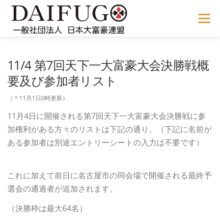
コ
ン
メニュー
テ
ン
ツ
へ
NEWS
ABOUT US
公式ルール
STORE
過去の大会
11/4 第7回天下一大富豪大会決勝戦概
ス
キ
要及び参加者リスト
ッ
プ
メディア掲載
会員サイト
（＊11月1日0時更新）
11月4日に開催される第7回天下一大富豪大会決勝戦に参
加権利がある方々のリストは下記の通り。（下記に名前が
ある参加者は別途エントリーシートの入力は不要です）
これに加えて前日に名古屋市の同会場で開催される最終予
選会の通過者が追加されます。
（決勝枠は最大64名）