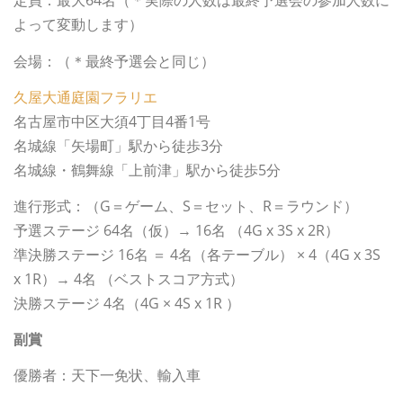
定員：最大64名（＊実際の人数は最終予選会の参加人数に
よって変動します）
会場：（＊最終予選会と同じ）
久屋大通庭園フラリエ
名古屋市中区大須4丁目4番1号
名城線「矢場町」駅から徒歩3分
名城線・鶴舞線「上前津」駅から徒歩5分
進行形式：（G＝ゲーム、S＝セット、R＝ラウンド）
予選ステージ 64名（仮）→ 16名 （4G x 3S x 2R）
準決勝ステージ 16名 ＝ 4名（各テーブル） × 4（4G x 3S
x 1R）→ 4名 （ベストスコア方式）
決勝ステージ 4名（4G × 4S x 1R ）
副賞
優勝者：天下一免状、輸入車