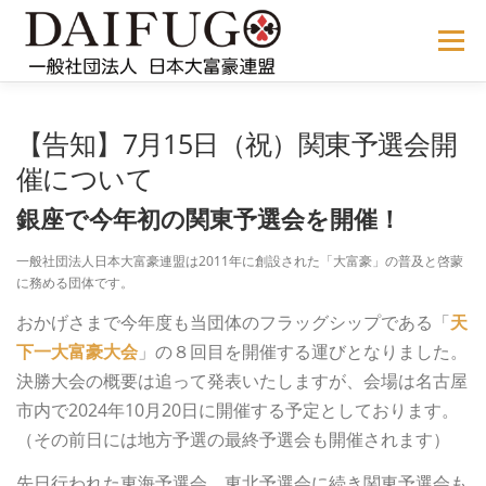
コ
ン
メニュー
テ
ン
ツ
へ
NEWS
ABOUT US
公式ルール
STORE
過去の大会
【告知】7月15日（祝）関東予選会開
ス
キ
催について
ッ
プ
メディア掲載
会員サイト
銀座で今年初の関東予選会を開催！
一般社団法人日本大富豪連盟は2011年に創設された「大富豪」の普及と啓蒙
に務める団体です。
おかげさまで今年度も当団体のフラッグシップである「
天
下一大富豪大会
」の８回目を開催する運びとなりました。
決勝大会の概要は追って発表いたしますが、会場は名古屋
市内で2024年10月20日に開催する予定としております。
（その前日には地方予選の最終予選会も開催されます）
先日行われた東海予選会、東北予選会に続き関東予選会も