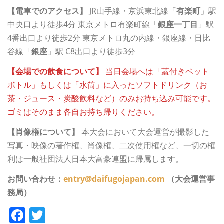
【電車でのアクセス】
JR山手線・京浜東北線「
有楽町
」駅
中央口より徒歩4分 東京メトロ有楽町線「
銀座一丁目
」駅
4番出口より徒歩2分 東京メトロ丸の内線・銀座線・日比
谷線「
銀座
」駅 C8出口より徒歩3分
【会場での飲食について】
当日会場へは「蓋付きペット
ボトル」もしくは「水筒」に入ったソフトドリンク（お
茶・ジュース・炭酸飲料など）のみお持ち込み可能です。
ゴミはそのまま各自お持ち帰りください。
【肖像権について】
本大会において大会運営が撮影した
写真・映像の著作権、肖像権、二次使用権など、一切の権
利は一般社団法人日本大富豪連盟に帰属します。
お問い合わせ：
entry@daifugojapan.com
（大会運営事
務局）
Facebook
Twitter