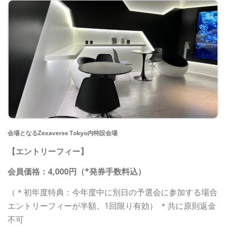
会場となるZexaverse Tokyo内特設会場
【エントリーフィー】
会員価格：4,000円（*発券手数料込）
（＊初年度特典：今年度中に別日の予選会に参加する場合
エントリーフィーが半額。1回限り有効） ＊共に原則返金
不可