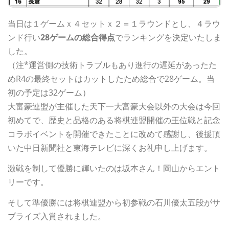
当日は１ゲームｘ４セットｘ２＝１ラウンドとし、４ラウ
ンド行い
28ゲームの総合得点
でランキングを決定いたしま
した。
（注*運営側の技術トラブルもあり進行の遅延があったた
めR4の最終セットはカットしたため総合で28ゲーム。当
初の予定は32ゲーム）
大富豪連盟が主催した天下一大富豪大会以外の大会は今回
初めてで、歴史と品格のある将棋連盟開催の王位戦と記念
コラボイベントを開催できたことに改めて感謝し、後援頂
いた中日新聞社と東海テレビに深くお礼申し上げます。
激戦を制して優勝に輝いたのは坂本さん！岡山からエント
リーです。
そして準優勝には将棋連盟から初参戦の石川優太五段がサ
プライズ入賞されました。