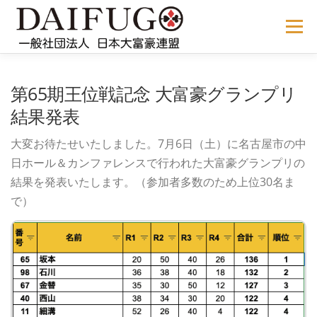
コ
ン
メニュー
テ
ン
ツ
へ
NEWS
ABOUT US
公式ルール
STORE
過去の大会
第65期王位戦記念 大富豪グランプリ
ス
キ
結果発表
ッ
プ
メディア掲載
会員サイト
大変お待たせいたしました。7月6日（土）に名古屋市の中
日ホール＆カンファレンスで行われた大富豪グランプリの
結果を発表いたします。（参加者多数のため上位30名ま
で）