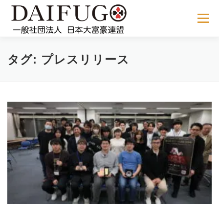
コ
ン
メニュー
テ
ン
ツ
へ
NEWS
ABOUT US
公式ルール
STORE
過去の大会
タグ:
プレスリリース
ス
キ
ッ
プ
メディア掲載
会員サイト