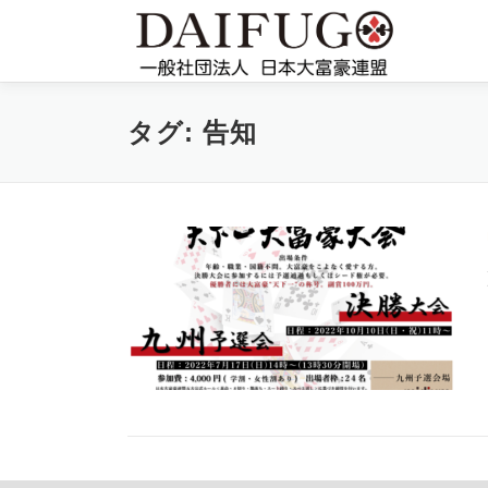
コ
ン
テ
ン
ツ
タグ:
告知
へ
ス
キ
ッ
プ