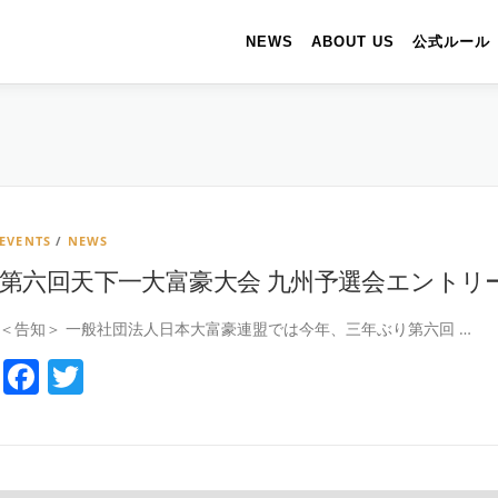
NEWS
ABOUT US
公式ルール
EVENTS
/
NEWS
第六回天下一大富豪大会 九州予選会エントリ
＜告知＞ 一般社団法人日本大富豪連盟では今年、三年ぶり第六回 …
Facebook
Twitter