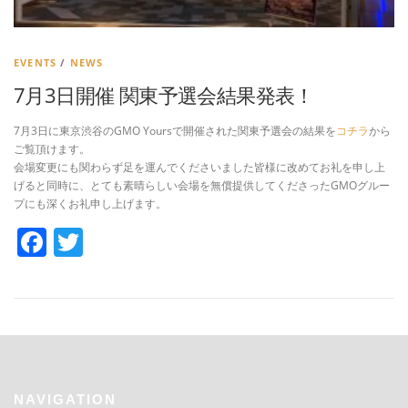
EVENTS
/
NEWS
7月3日開催 関東予選会結果発表！
7月3日に東京渋谷のGMO Yoursで開催された関東予選会の結果を
コチラ
から
ご覧頂けます。
会場変更にも関わらず足を運んでくださいました皆様に改めてお礼を申し上
げると同時に、とても素晴らしい会場を無償提供してくださったGMOグルー
プにも深くお礼申し上げます。
Facebook
Twitter
NAVIGATION