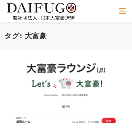
コ
ン
メニュー
テ
ン
ツ
へ
NEWS
ABOUT US
公式ルール
STORE
過去の大会
タグ:
大富豪
ス
キ
ッ
プ
メディア掲載
会員サイト