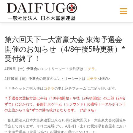
コ
ン
メニュー
テ
ン
ツ
へ
NEWS
ABOUT US
公式ルール
STORE
過去の大会
第六回天下一大富豪大会 東海予選会
ス
キ
開催のお知らせ（4/8午後5時更新）*
ッ
受付終了！
プ
メディア掲載
会員サイト
4月9日（土）予選会
のエントリーシート最終版は
コチラ
。
4月10日（日）予選会
の現在のエントリーシートは
コチラ
<NEW>
＊＊チケットご購入後は
コチラ
の申し込みフォームにご記入願います。
＊予選会の選抜方法は午前（10時頃開始）午後（2時頃開始）の二部（24名
ずつ）に分かれて、各部計36ゲーム（３ラウンド）の獲得トータルポイント
の上位から３名*ずつの勝ち抜けとなります。（*計６名）
一般社団法人日本大富豪連盟は来る10月に第六回天下一大富豪大会の開催を
予定しております。それに先駆けて、4月9日（土）に愛知県名古屋市におい
て東海予選会（定員32名*）を開催する運びとなりました。