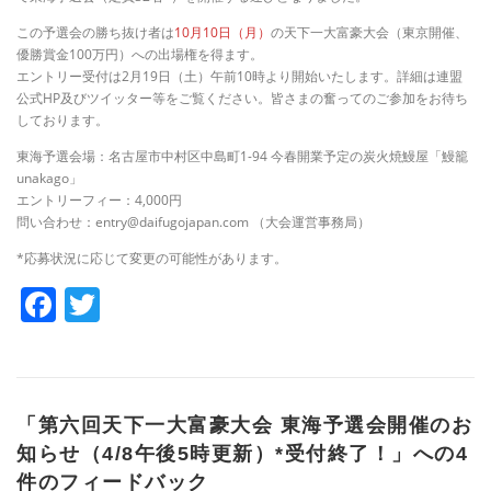
この予選会の勝ち抜け者は
10月10日（月）
の天下一大富豪大会（東京開催、
優勝賞金100万円）への出場権を得ます。
エントリー受付は2月19日（土）午前10時より開始いたします。詳細は連盟
公式HP及びツイッター等をご覧ください。皆さまの奮ってのご参加をお待ち
しております。
東海予選会場：名古屋市中村区中島町1-94 今春開業予定の炭火焼鰻屋「鰻籠
unakago」
エントリーフィー：4,000円
問い合わせ：entry@daifugojapan.com （大会運営事務局）
*応募状況に応じて変更の可能性があります。
Facebook
Twitter
「
第六回天下一大富豪大会 東海予選会開催のお
知らせ（4/8午後5時更新）*受付終了！
」への4
件のフィードバック