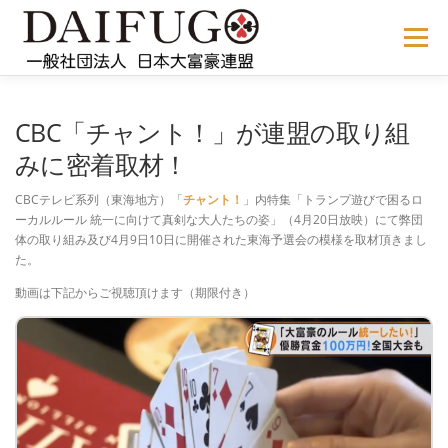
コ
ン
メニュー
テ
ン
ツ
へ
NEWS
ABOUT US
公式ルール
STORE
過去の大会
CBC「チャント！」が連盟の取り組
ス
キ
みに密着取材！
ッ
プ
メディア掲載
会員サイト
CBCテレビ系列（東海地方）「
チャント！
」内特集「トランプ遊びで困るロ
ーカルルール 統一に向けて真剣な大人たちの姿」（4月20日放映）にて弊団
体の取り組み及び4月9日10日に開催された東海予選会の模様を取材頂きまし
た。
動画は下記からご視聴頂けます（期限付き）