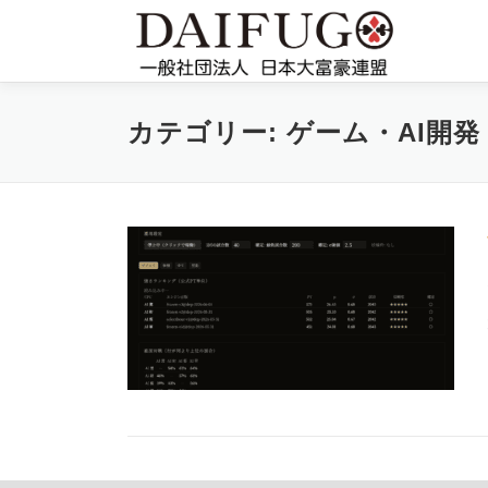
コ
ン
テ
ン
ツ
カテゴリー:
ゲーム・AI開発
へ
ス
キ
ッ
プ