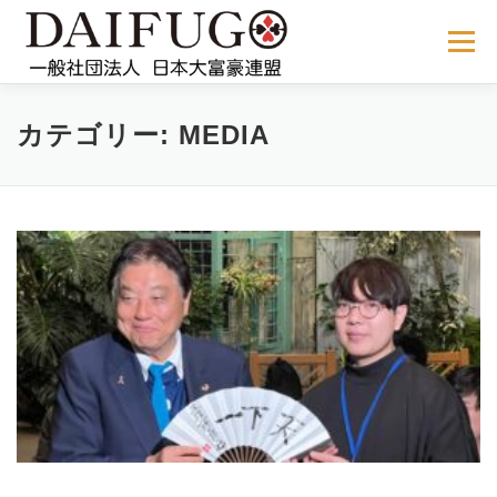
コ
ン
メニュー
テ
ン
ツ
へ
NEWS
ABOUT US
公式ルール
STORE
過去の大会
カテゴリー:
MEDIA
ス
キ
ッ
プ
メディア掲載
会員サイト