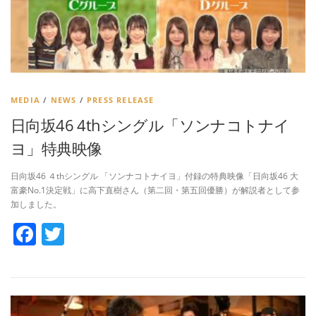
MEDIA
/
NEWS
/
PRESS RELEASE
日向坂46 4thシングル「ソンナコトナイ
ヨ」特典映像
日向坂46 ４thシングル 「ソンナコトナイヨ」付録の特典映像「日向坂46 大
富豪No.1決定戦」に高下直樹さん（第二回・第五回優勝）が解説者として参
加しました。
Facebook
Twitter