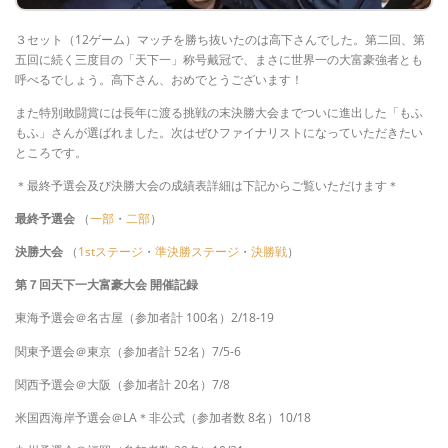
３セット（12ゲーム）マッチを勝ち抜いたのは高下さんでした。第二回、第
五回に続く三度目の「天下一」称号戴冠で、まさに世界一の大富豪強者とも
呼べるでしょう。高下さん、おめでとうございます！
また特別敢闘賞には長年に渡る挑戦の末決勝大会までついに進出した「もふ
もふ」さんが選ばれました。次はぜひファイナリストになっていただきたい
ところです。
＊最終予選会及び決勝大会の成績表詳細は下記からご覧いただけます＊
最終予選会
（
一部
・
二部
）
決勝大会
（
1stステージ
・
準決勝ステージ
・
決勝戦
）
第７回天下一大富豪大会 開催記録
東海予選会＠名古屋（参加者計 100名）2/18-19
関東予選会＠東京（参加者計 52名）7/5-6
関西予選会＠大阪（参加者計 20名）7/8
米国西海岸予選会＠LA＊非公式（参加者数 8名）10/18