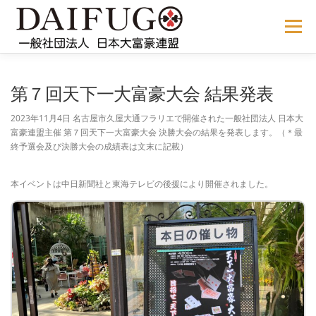
コ
ン
メニュー
テ
ン
ツ
へ
NEWS
ABOUT US
公式ルール
STORE
過去の大会
第７回天下一大富豪大会 結果発表
ス
キ
2023年11月4日 名古屋市久屋大通フラリエで開催された一般社団法人 日本大
ッ
富豪連盟主催 第７回天下一大富豪大会 決勝大会の結果を発表します。（＊最
プ
メディア掲載
会員サイト
終予選会及び決勝大会の成績表は文末に記載）
本イベントは中日新聞社と東海テレビの後援により開催されました。