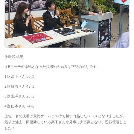
決勝戦 結果
１Rマッチの激戦となった決勝戦の結果は下記の通りです。
1位 高下さん 50点
2位 細溝さん 48点
3位 北澤さん 28点
4位 山本さん 24点
上位二名の決着は最終ゲームまで持ち越す白熱したレースとなりましたが、
最後は過去二回優勝している高下さんが見事に大富豪となり、逆転優勝しま
した！