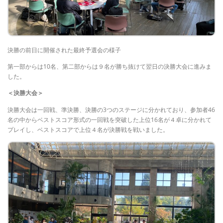
決勝の前日に開催された最終予選会の様子
第一部からは10名、第二部からは９名が勝ち抜けて翌日の決勝大会に進みま
した。
＜決勝大会＞
決勝大会は一回戦、準決勝、決勝の3つのステージに分かれており、参加者46
名の中からベストスコア形式の一回戦を突破した上位16名が４卓に分かれて
プレイし、ベストスコアで上位４名が決勝戦を戦いました。