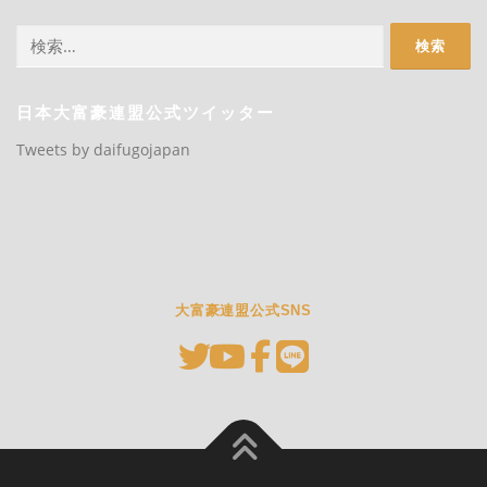
検
索:
日本大富豪連盟公式ツイッター
Tweets by daifugojapan
大富豪連盟公式SNS